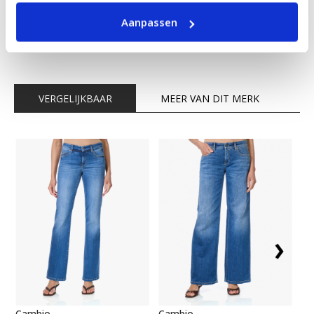
SHOP DE LOOK
Aanpassen
VERGELIJKBAAR
MEER VAN DIT MERK
Cambio
Cambio
Ba