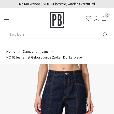
Ma t/m vr voor 16.00 uur besteld, vandaag verstuurd
0
Winkelw
Zoek
Home
Dames
Jeans
NO 02 Jeans met Geborduurde Zakken Donkerblauw
Ga
Ga
naar
naar
het
het
einde
begin
van
van
de
de
afbeeldingen-
afbeeldingen-
gallerij
gallerij