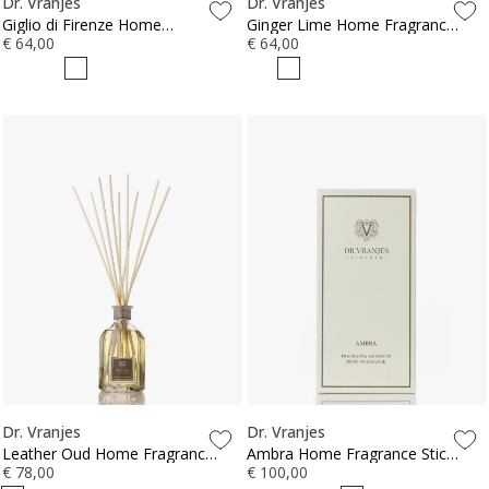
Dr. Vranjes
Dr. Vranjes
Giglio di Firenze Home
Ginger Lime Home Fragrance
Fragrance Sticks 250ml
€ 64,00
Sticks 250ml
€ 64,00
Dr. Vranjes
Dr. Vranjes
Leather Oud Home Fragrance
Ambra Home Fragrance Sticks
Sticks 250ml
€ 78,00
500ml
€ 100,00