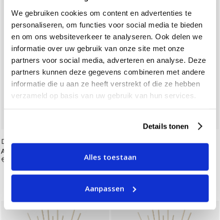
We gebruiken cookies om content en advertenties te
personaliseren, om functies voor social media te bieden
en om ons websiteverkeer te analyseren. Ook delen we
informatie over uw gebruik van onze site met onze
partners voor social media, adverteren en analyse. Deze
partners kunnen deze gegevens combineren met andere
informatie die u aan ze heeft verstrekt of die ze hebben
verzameld op basis van uw gebruik van hun services.
Details tonen
Dr. Vranjes
Dr. Vranjes
Ambra Home Fragrance Sticks
Milano Home Fragrance Sticks
Alles toestaan
250ml
€ 64,00
500ml
€ 118,00
Aanpassen