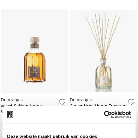
Dr. Vranjes
Dr. Vranjes
Velvet Saffron Home
Ginger Lime Home Fragrance
Fragrance Sticks 500ml
€ 118,00
Sticks 500ml
€ 96,00
Deze website maakt gebruik van cookies