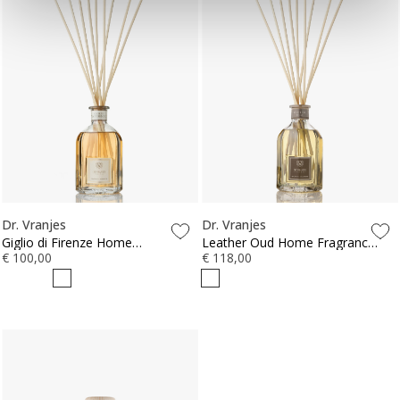
Dr. Vranjes
Dr. Vranjes
Giglio di Firenze Home
Leather Oud Home Fragrance
Fragrance Sticks 500ml
€ 100,00
Sticks 500ml
€ 118,00