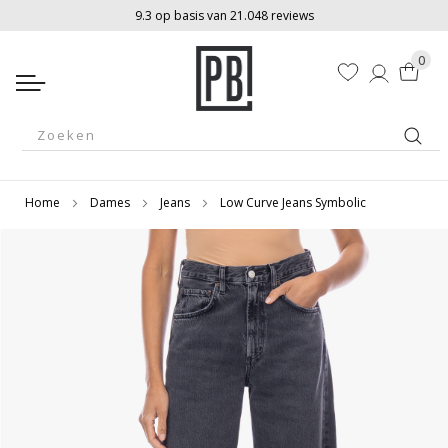
9.3 op basis van 21.048 reviews
0
Winkelw
Zoek
Home
Dames
Jeans
Low Curve Jeans Symbolic
Ga
Ga
naar
naar
het
het
einde
begin
van
van
de
de
afbeeldingen-
afbeeldingen-
gallerij
gallerij