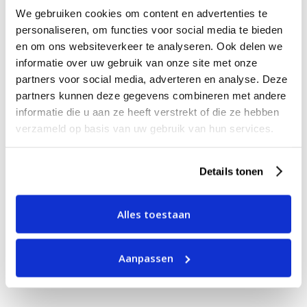
service@perfectlybasics.com
We gebruiken cookies om content en advertenties te
0297 244 244
personaliseren, om functies voor social media te bieden
en om ons websiteverkeer te analyseren. Ook delen we
informatie over uw gebruik van onze site met onze
partners voor social media, adverteren en analyse. Deze
PB. REVIEWS
partners kunnen deze gegevens combineren met andere
informatie die u aan ze heeft verstrekt of die ze hebben
verzameld op basis van uw gebruik van hun services.
Wij zijn Perfectly Basics
Details tonen
Over ons
Blog
Alles toestaan
Contact
Account aanmaken
Aanpassen