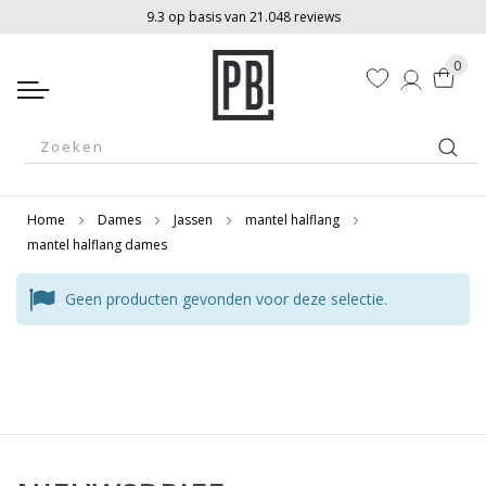
9.3 op basis van 21.048 reviews
0
Winkelw
Zoek
Home
Dames
Jassen
mantel halflang
mantel halflang dames
Geen producten gevonden voor deze selectie.