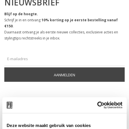
NIEUWSBRIEF
Blijf op de hoogte.
Schrijf je in en ontvang
10% korting op je eerste bestelling vanaf
€150
.
Daarnaast ontvang je als eerste nieuwe collecties, exclusieve acties en
stylingtips rechtstreeks in je inbox.
AANMELDEN
Contact
Herenweg 45
Deze website maakt gebruik van cookies
3645 DE Vinkeveen